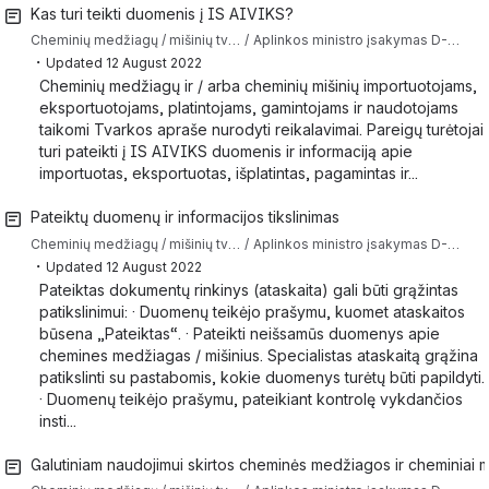
Kas turi teikti duomenis į IS AIVIKS?
Cheminių medžiagų / mišinių tvarkymo klausimai
Aplinkos ministro įsakymas D-146 (Tvarkos aprašas) pagal kurį reikia teikti duomenis ir informaciją apie chemines medžiagas ir cheminius mišinius į IS AIVIKS
・
Updated
12 August 2022
Cheminių medžiagų ir / arba cheminių mišinių importuotojams,
eksportuotojams, platintojams, gamintojams ir naudotojams
taikomi Tvarkos apraše nurodyti reikalavimai. Pareigų turėtojai
turi pateikti į IS AIVIKS duomenis ir informaciją apie
importuotas, eksportuotas, išplatintas, pagamintas ir...
Pateiktų duomenų ir informacijos tikslinimas
Cheminių medžiagų / mišinių tvarkymo klausimai
Aplinkos ministro įsakymas D-146 (Tvarkos aprašas) pagal kurį reikia teikti duomenis ir informaciją apie chemines medžiagas ir cheminius mišinius į IS AIVIKS
・
Updated
12 August 2022
Pateiktas dokumentų rinkinys (ataskaita) gali būti grąžintas
patikslinimui: · Duomenų teikėjo prašymu, kuomet ataskaitos
būsena „Pateiktas“. · Pateikti neišsamūs duomenys apie
chemines medžiagas / mišinius. Specialistas ataskaitą grąžina
patikslinti su pastabomis, kokie duomenys turėtų būti papildyti.
· Duomenų teikėjo prašymu, pateikiant kontrolę vykdančios
insti...
Galutiniam naudojimui skirtos cheminės medžiagos ir cheminiai m