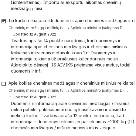
Lichtenšteinas). Importu ar eksportu laikomas cheminių
medžiagų / miši...
Iki kada reikia pateikti duomenis apie chemines medžiagas ir c
Cheminių medžiagų / mišinių tvarkymo klausimai
Aplinkos ministro įsakymas D-146 (Tvarkos aprašas) pagal kurį reikia teikti duomenis ir informaciją apie chemines medžiagas ir cheminius mišinius į IS AIVIKS
・
Updated
12 August 2022
Tvarkos aprašo 14 punkte nurodoma, kad duomenys ir
informacija apie chemines medžiagas ir cheminius mišinius
teikiama kiekvienais metais iki kovo 1 d. Duomenys ir
informacija teikiama už praėjusius kalendorinius metus. ·
Atkreipkite dėmesį · IS AIVIKS prieinama visus metus, todėl
duomenis ir inf...
Apie kokias chemines medžiagas ir cheminius mišinius reikia tei
Cheminių medžiagų / mišinių tvarkymo klausimai
Aplinkos ministro įsakymas D-146 (Tvarkos aprašas) pagal kurį reikia teikti duomenis ir informaciją apie chemines medžiagas ir cheminius mišinius į IS AIVIKS
・
Updated
12 August 2022
Duomenis ir informaciją apie chemines medžiagas / mišinius
reikia pateikti priklausomai nuo jų klasifikavimo ir pasiekto
metinio kiekio. Tvarkos aprašo 12 punkte nurodoma, kad
informacija ir duomenys teikiami jei pasiekiamas ≥1000 kg (1 t)
cheminės medžiagos / mišinio metinis kiekis. Jeigu c...