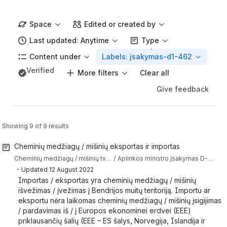
Space
Edited or created by
Last updated: Anytime
Type
Content under
Labels: įsakymas-d1-462
Verified
More filters
Clear all
Give feedback
Showing 9 of 9 results
Cheminių medžiagų / mišinių eksportas ir importas
Cheminių medžiagų / mišinių tvarkymo klausimai
Aplinkos ministro įsakymas D-146 (Tvarkos aprašas) pagal kurį reikia teikti duomenis ir informaciją apie chemines medžiagas ir cheminius mišinius į IS AIVIKS
・
Updated
12 August 2022
Importas / eksportas yra cheminių medžiagų / mišinių
išvežimas / įvežimas į Bendrijos muitų teritoriją. Importu ar
eksportu nėra laikomas cheminių medžiagų / mišinių įsigijimas
/ pardavimas iš / į Europos ekonominei erdvei (EEE)
priklausančių šalių (EEE – ES šalys, Norvegija, Islandija ir