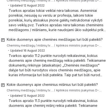
Cheminių medžiagų / mišinių tvarkymo klausimai
Aplinkos ministro įsakymas D-146 (Tvarkos aprašas) pagal kurį reikia teikti duomenis ir informaciją apie chemines medžiagas ir cheminius mišinius į IS AIVIKS
・
Updated
12 August 2022
Tvarkos aprašas tokiai veiklai nėra taikomas. Asmeniniai
poreikiai, nesusiję su verslu ar profesija, laikomi tokie
poreikiai, kurių atsisakius įmonė galėtų netrukdomai vykdyti
savo veiklą pvz. Tvarkos aprašas nėra taikomas cheminėms
medžiagoms / mišiniams, kurie naudojami ūkio subjektui prik...
Kokie duomenys apie chemines medžiagas turi būti pateikti?
Cheminių medžiagų / mišinių tvarkymo klausimai
Aplinkos ministro įsakymas D-146 (Tvarkos aprašas) pagal kurį reikia teikti duomenis ir informaciją apie chemines medžiagas ir cheminius mišinius į IS AIVIKS
・
Updated
16 August 2022
Tvarkos aprašo 11.2 punkte nurodyti reikalavimai, kokius
duomenis apie cheminę medžiagą reikia pateikti. Teikiamame
dokumentų rinkinyje (ataskaitoje) „Cheminės medžiagos“
dalyje turi būti nurodytos visos cheminės medžiagos, apie
kurias informacija turi būti pateikta. Taip pat turi būti nurod...
Kokie duomenys apie cheminius mišinius turi būti pateikti?
Cheminių medžiagų / mišinių tvarkymo klausimai
Aplinkos ministro įsakymas D-146 (Tvarkos aprašas) pagal kurį reikia teikti duomenis ir informaciją apie chemines medžiagas ir cheminius mišinius į IS AIVIKS
・
Updated
12 August 2022
Tvarkos aprašo 11.3 punkte nurodyti reikalavimai, kokius
duomenis apie cheminį mišinį reikia pateikti. Teikiamame