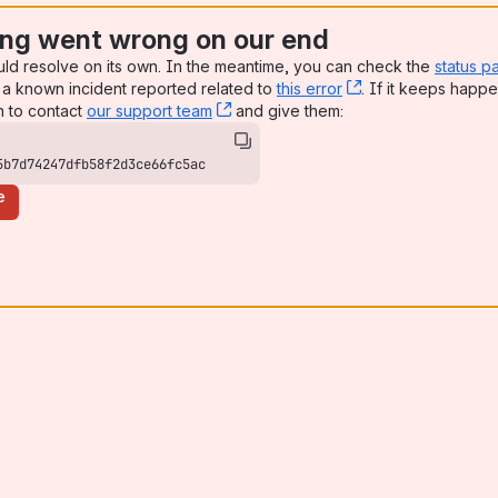
ng went wrong on our end
uld resolve on its own. In the meantime, you can check the
status p
a known incident reported related to
this error
, (opens new win
. If it keeps happe
n to contact
our support team
, (opens new window)
and give them:
5b7d74247dfb58f2d3ce66fc5ac
e