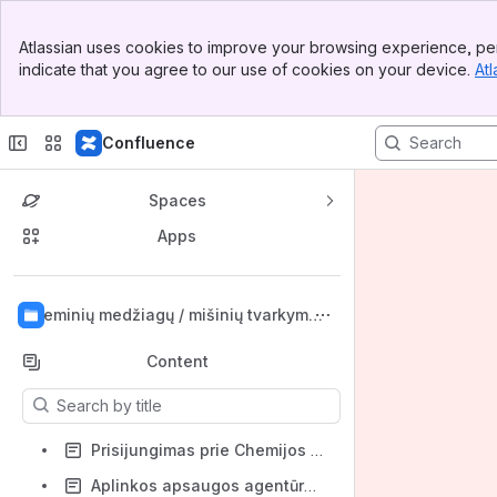
Banner
Atlassian uses cookies to improve your browsing experience, per
Top Bar
indicate that you agree to our use of cookies on your device.
Atl
Sidebar
Main Content
Confluence
Spaces
Apps
Back to top
Cheminių medžiagų / mišinių tvarkymo k
lausimai
Content
Results will update as you type.
Prisijungimas prie Chemijos konsultacijų pagalbos tarnybos
Aplinkos apsaugos agentūros Chemijos konsultacijų pagalbos tarnyba: Asmens duomenų apsauga