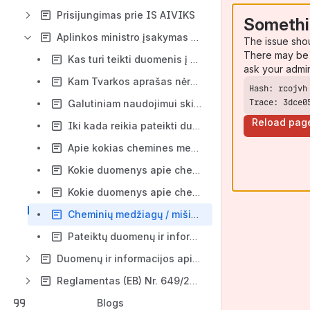
Prisijungimas prie IS AIVIKS
Somethi
Aplinkos ministro įsakymas D-146 (Tvarkos aprašas) pagal kurį reikia teikti duomenis ir informaciją apie chemines medžiagas ir cheminius mišinius į IS AIVIKS
The issue sho
There may be 
Kas turi teikti duomenis į IS AIVIKS?
ask your admi
Kam Tvarkos aprašas nėra taikomas?
Trace: 3dce0
Galutiniam naudojimui skirtos cheminės medžiagos ir cheminiai mišiniai, kurie naudojami asmeniniams poreikiams, nesusijusiems su verslu ar profesija
Reload pag
Iki kada reikia pateikti duomenis apie chemines medžiagas ir cheminius mišinius?
Apie kokias chemines medžiagas ir cheminius mišinius reikia teikti duomenis?
Kokie duomenys apie chemines medžiagas turi būti pateikti?
Kokie duomenys apie cheminius mišinius turi būti pateikti?
Cheminių medžiagų / mišinių eksportas ir importas
Pateiktų duomenų ir informacijos tikslinimas
Duomenų ir informacijos apie chemines medžiagas ir cheminius mišinius teikimas į IS AIVIKS
Reglamentas (EB) Nr. 649/2012 dėl pavojingų cheminių medžiagų eksporto ir importo (PIC reglamentas)
Blogs