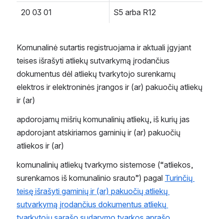
20 03 01
S5 arba R12
Komunalinė sutartis registruojama ir aktuali įgyjant 
teises išrašyti atliekų sutvarkymą įrodančius 
dokumentus dėl atliekų tvarkytojo surenkamų 
elektros ir elektroninės įrangos ir (ar) pakuočių atliekų 
ir (ar)
apdorojamų mišrių komunalinių atliekų, iš kurių jas 
apdorojant atskiriamos gaminių ir (ar) pakuočių 
atliekos ir (ar)
komunalinių atliekų tvarkymo sistemose (“atliekos, 
surenkamos iš komunalinio srauto”) pagal 
Turinčių 
teisę išrašyti gaminių ir (ar) pakuočių atliekų 
sutvarkymą įrodančius dokumentus atliekų 
tvarkytojų sąrašo sudarymo tvarkos aprašo 