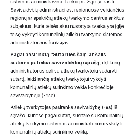
sistemos administravimo funkcijas. Sąraše rasite 
Savivaldybių administracijas, regionuose veikiančius 
regionų ar apskričių atliekų tvarkymo centrus ar kitus 
subjektus, kurie teisės aktų nustatyta tvarka yra įgiję 
teisę vykdyti komunalinių atliekų tvarkymo sistemos 
administratoriaus funkcijas. 
Pagal pasirinktą “Sutarties šalį” ar šalis 
sistema pateikia savivaldybių sąrašą
, dėl kurių 
administratorius gali su atliekų tvarkytoju sudaryti 
sutartį, leidžiančią atliekų tvarkytojui vykdyti 
komunalinių atliekų surinkimo veiklą konkrečioje 
savivaldybėje (-ėse). 
Atliekų tvarkytojas pasirenka savivaldybę (-es) iš 
sąrašo, kuriose pagal sutartį susitarė su komunalinių 
atliekų tvarkymo sistemos administratoriumi vykdyti 
komunalinių atliekų surinkimo veiklą.