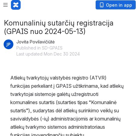
Open in app
Komunalinių sutarčių registracija
(GPAIS nuo 2024-05-13)
Jovita Povilavičiūtė
Published in SD-GPAIS
Last updated Mon Dec 30 2024
Atliekų tvarkytojų valstybės registro (ATVR) 
funkcijas perkeliant į GPAIS užtikrinama, kad atliekų 
tvarkytojai sistemoje galėtų užregistruoti 
komunalines sutartis (sutarties tipas “Komunalinė 
sutartis”), sudarytas dėl atliekų surinkimo veiklų su 
savivaldybės (-ių) administracijomis ar komunalinių 
atliekų tvarkymo sistemos administratoriaus 
funkcijas įgyvendinančiu subjektu. 