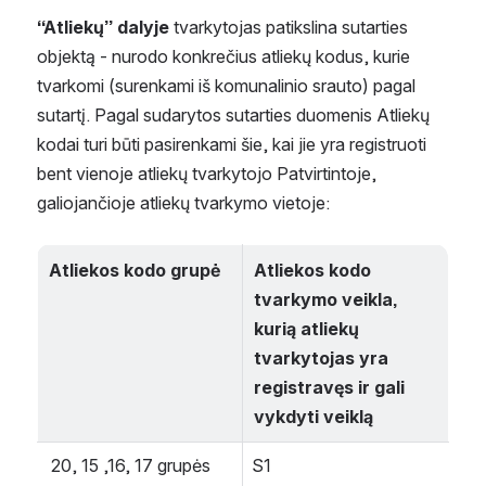
“Atliekų” dalyje
 tvarkytojas patikslina sutarties 
objektą - nurodo konkrečius atliekų kodus, kurie 
tvarkomi (surenkami iš komunalinio srauto) pagal 
sutartį. Pagal sudarytos sutarties duomenis Atliekų 
kodai turi būti pasirenkami šie, kai jie yra registruoti 
bent vienoje atliekų tvarkytojo Patvirtintoje, 
galiojančioje atliekų tvarkymo vietoje:
Atliekos kodo grupė
Atliekos kodo 
tvarkymo veikla, 
kurią atliekų 
tvarkytojas yra 
registravęs ir gali 
vykdyti veiklą
 20, 15 ,16, 17 grupės
S1